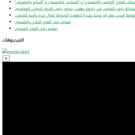
طوفة السيد عماد أبو صبحه تقديراً لجهوده المبذولة طوال مدة ترأسه للمجلس
تسليم رخص الفوج الحادي والعشرون
تسليم رخص الفوج العشرون
الفيديوهات
×