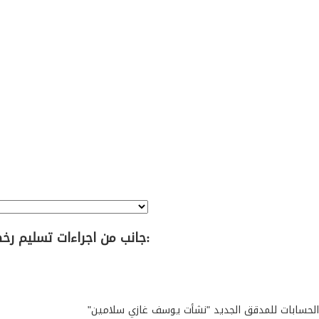
جانب من اجراءات تسليم رخصة مزاولة مهنة تدقيق الحسابات الفوج الثامن والخمسون: