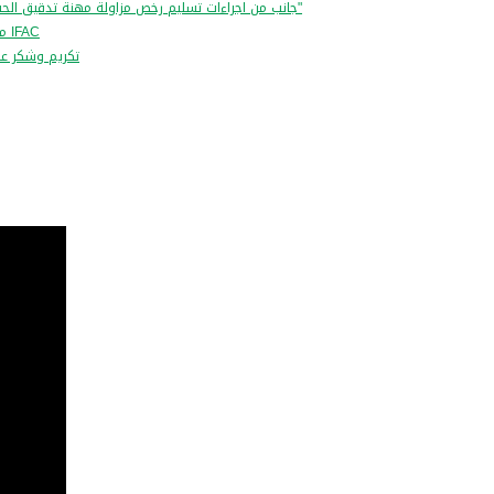
"جانب من اجراءات تسليم رخص مزاولة مهنة تدقيق الحسابات للفوج "الخامس والخمسون" و "السادس والخمسون و "السابع والخمسون"
مشاركة رئيس المجلس في اجتماع مهني بحضور رئيس الاتحاد للدولي للمحاسبين IFAC
.تكريم وشكر ع