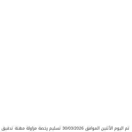
تم اليوم الأثنين الموافق 30/03/2026 تسليم رخصة مزاولة مهنة تدقيق الحسابات للمدقق الجديد "نشأت يوسف غازي سلامين"