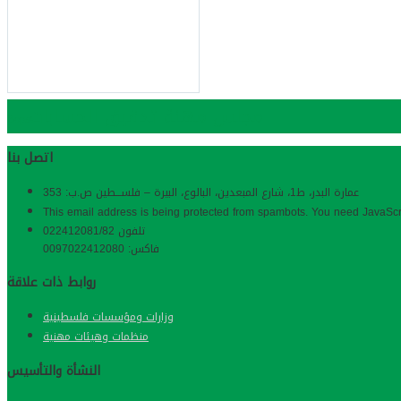
مجلس مهنة تدقيق الحسابات
Bopa
اتصل بنا
عمارة البدر، ط1، شارع المبعدین، البالوع، البیرة – فلســـطین ص.ب: 353
This email address is being protected from spambots. You need JavaScri
تلفون 022412081/82
فاكس: 0097022412080
روابط ذات علاقة
وزارات ومؤسسات فلسطينية
منظمات وهيئات مهنية
النشأة والتأسيس