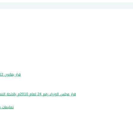
قرار بقانون 12 لسنة 2016- بشان تعديل قانون مزاولة مهنة تدقيق الحسابات
قرار مجلس الوزراء رقم 24 لعام 2010م بالائحة التنفيذية لقانون مزاولة مهنة تدقيق الحسابات رقم 9 لسنة 2004م
تعليمات شر