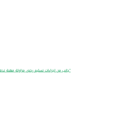
"جانب من اجراءات تسليم رخص مزاولة مهنة تدقيق الحسابات للفوج "الخامس والخمسون" و "السادس والخمسون و "السابع والخمسون"