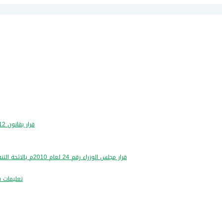
قرار بقانون 12 لسنة 2016- بشان تعديل قانون مزاولة مهنة تدقيق الحسابات
قرار مجلس الوزراء رقم 24 لعام 2010م بالائحة التنفيذية لقانون مزاولة مهنة تدقيق الحسابات رقم 9 لسنة 2004م
تعليمات شر