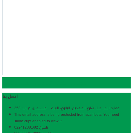
مجلس مهنة تدقيق الحسابات
Bopa
اتصل بنا
عمارة البدر، ط1، شارع المبعدین، البالوع، البیرة – فلســـطین ص.ب: 353
This email address is being protected from spambots. You need
JavaScript enabled to view it.
تلفون 022412081/82