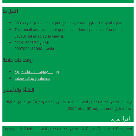
اتصل بنا
عمارة البدر، ط1، شارع المبعدین، البالوع، البیرة – فلســـطین ص.ب: 353
This email address is being protected from spambots. You need
JavaScript enabled to view it.
تلفون 022412081/82
فاكس: 0097022412080
روابط ذات علاقة
وزارات ومؤسسات فلسطينية
منظمات وهيئات مهنية
النشأة والتأسيس
تم إنشاء مجلس مهنة تدقيق الحسابات استنادا إلى المادة رقم (3) من قانون مزاولة
مهنة تدقيق الحسابات رقم (9) لسنة 2004
أقرأ المزيد
Copyright © 2026 مجلس مهنة تدقيق الحسابات. All Rights Reserved. Designed
by
EasyLife