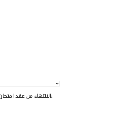
الانتهاء من عقد امتحان مزاولة مهنة تدقيق الحسابات للدورة الأولى لعام 2025م: