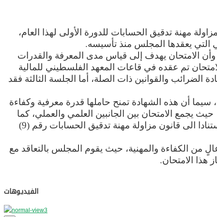
جلسة الرابعة والأخيرة من امتحان مزاولة مهنة تدقيق الحسابات للدورة الأولى لهذا العام،
الي التي يعقدها المجلس منذ تأسيسه
.
ان رئيس لجنة الامتحانات بأن عدد الأشخاص المسجلين للامتحان لهذه الدورة قد بلغ 24 شخصاً، وأن الامتحان يهدف إلى قياس مدى المعرفة والقدرات
امتحان تم عقده في قاعات المعهد الفلسطيني للمالية
 الضرائب والقوانين ذات الصلة، أما الجلسة الثالثة فقد
 سيما أن هذه الشهادة تمنح حاملها قدرة معرفية وكفاءة
حيث يجمع الامتحان بين الجانبين العلمي والعملي، كما
يعتبر اجتياز الامتحان بنجاح شرطا من شروط الحصول على رخصة مزاولة مهنة تدقيق الحسابات في فلسطين وذلك استنادا الى قانون مزاولة مهنة تدقيق الحسابات رقم (9)
 من الكفاءة والمهنية، حيث يقوم المجلس بالتعاقد مع
 هذا الامتحان
.
الفيديوهات