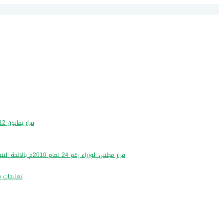
قرار بقانون 12 لسنة 2016- بشان تعديل قانون مزاولة مهنة تدقيق الحسابات
قرار مجلس الوزراء رقم 24 لعام 2010م بالائحة التنفيذية لقانون مزاولة مهنة تدقيق الحسابات رقم 9 لسنة 2004م
تعليمات شر