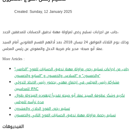
Created: Sunday, 12 January 2025
جانب من اجراءات تسليم رخص لمزاولة مهنة تدقيق الحسابات للمدققين الجدد،
وذلك يوم الثلاثاء الموافق 24 نيسان 2018، بعد أدائهم القسم القانوني أمام السيد
عماد أبو صبحة- مدير عام ضريبة الدخل والمفوض عن رئيس المجلس.
More Articles :
"جانب من اجراءات تسليم رخص مزاولة مهنة تدقيق الحسابات للفوج "الخامس
والخمسون" و "السادس والخمسون و "السابع والخمسون"
مشاركة رئيس المجلس في اجتماع مهني بحضور رئيس الاتحاد للدولي
للمحاسبين IFAC
.تكريم وشكر عطوفة السيد عماد أبو صبحه تقديراً لجهوده المبذولة طوال
مدة ترأسه للمجلس
تسليم رخص الفوج الحادي والعشرون
تسليم رخصة مزاولة مهنة تدقيق الحسابات الفوج الثاني والخمسون
الفيديوهات