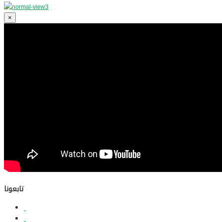
×
تابعونا