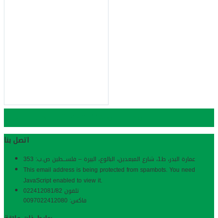
مجلس مهنة تدقيق الحسابات
Bopa
اتصل بنا
عمارة البدر، ط1، شارع المبعدین، البالوع، البیرة – فلســـطین ص.ب: 353
This email address is being protected from spambots. You need
JavaScript enabled to view it.
تلفون 022412081/82
فاكس: 0097022412080