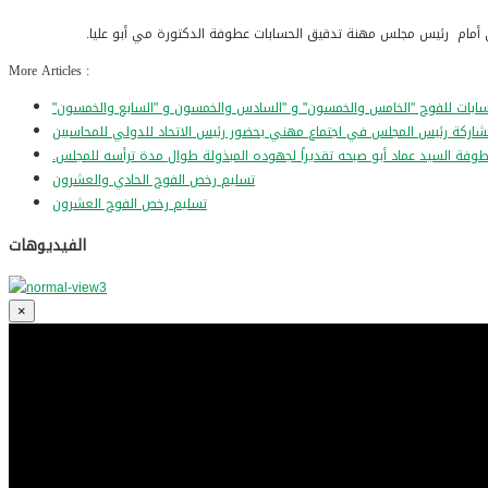
More Articles :
طوفة السيد عماد أبو صبحه تقديراً لجهوده المبذولة طوال مدة ترأسه للمجلس
تسليم رخص الفوج الحادي والعشرون
تسليم رخص الفوج العشرون
الفيديوهات
×