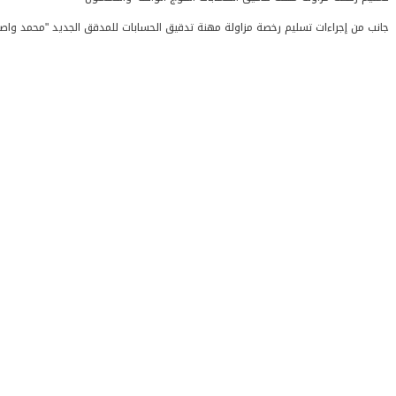
جانب من إجراءات تسليم رخصة مزاولة مهنة تدقيق الحسابات للمدقق الجديد "محمد واصف احمد صالح"، وذلك يوم الأثنين الموافق 03 آذار 2025، وذلك بعد أدائه القس