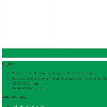
مجلس مهنة تدقيق الحسابات
Bopa
اتصل بنا
عمارة البدر، ط1، شارع المبعدین، البالوع، البیرة – فلســـطین ص.ب: 353
This email address is being protected from spambots. You need JavaScri
تلفون 022412081/82
فاكس: 0097022412080
روابط ذات علاقة
وزارات ومؤسسات فلسطينية