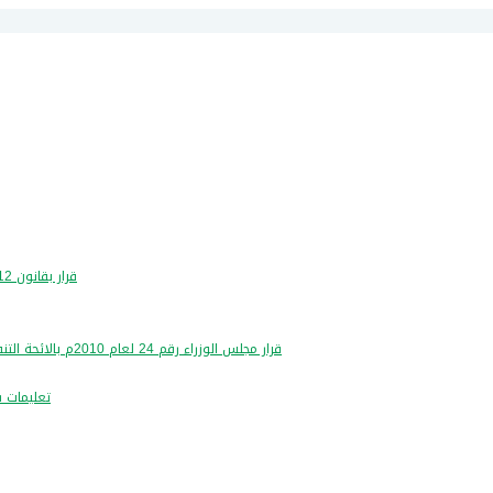
قرار بقانون 12 لسنة 2016- بشان تعديل قانون مزاولة مهنة تدقيق الحسابات
قرار مجلس الوزراء رقم 24 لعام 2010م بالائحة التنفيذية لقانون مزاولة مهنة تدقيق الحسابات رقم 9 لسنة 2004م
تعليمات شر