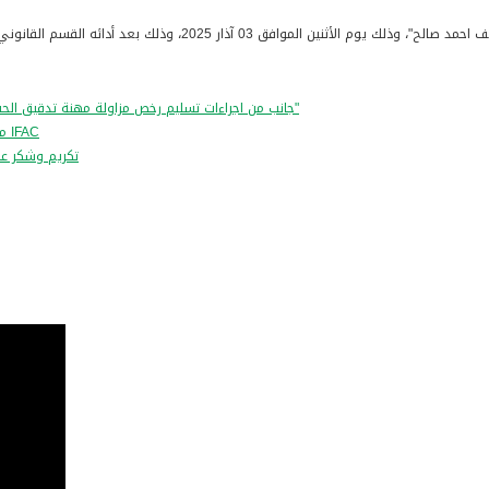
م القانوني أمام رئيس مجلس مهنة تدقيق الحسابات عطوفة الدكتورة مي أبو عليا.
"جانب من اجراءات تسليم رخص مزاولة مهنة تدقيق الحسابات للفوج "الخامس والخمسون" و "السادس والخمسون و "السابع والخمسون"
مشاركة رئيس المجلس في اجتماع مهني بحضور رئيس الاتحاد للدولي للمحاسبين IFAC
.تكريم وشكر ع